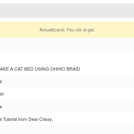
Actualització. Feu clic al gat.
AKE A CAT BED USING OHHIO BRAID
t
rt
se
t Tutorial from Dear Crissy.