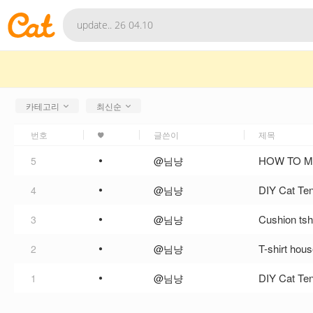
카테고리
최신순
번호
글쓴이
제목
•
HOW TO M
5
@님냥
•
DIY Cat Ten
4
@님냥
•
Cushion tshi
3
@님냥
•
T-shirt hou
2
@님냥
•
DIY Cat Ten
1
@님냥