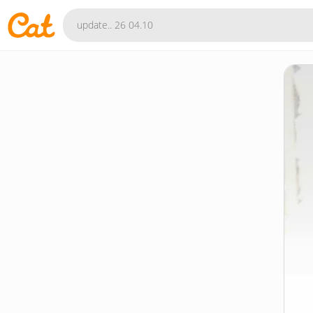
Fea
toy & 
서
by