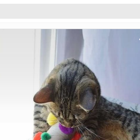
ther cat Toy
diy
은
Sep 22. 2018