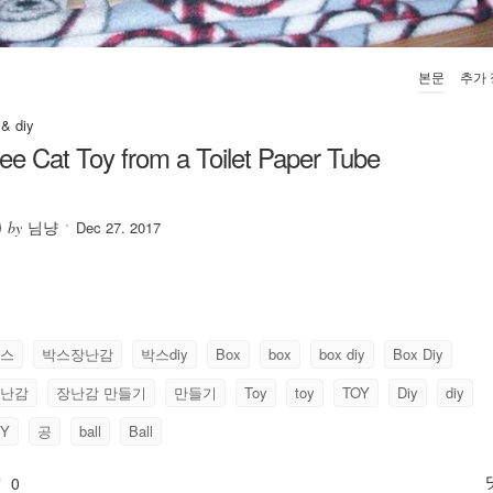
본문
추가
 & diy
ee Cat Toy from a Toilet Paper Tube
님냥
by
Dec 27. 2017
스
박스장난감
박스diy
Box
box
box diy
Box Diy
난감
장난감 만들기
만들기
Toy
toy
TOY
Diy
diy
IY
공
ball
Ball
0