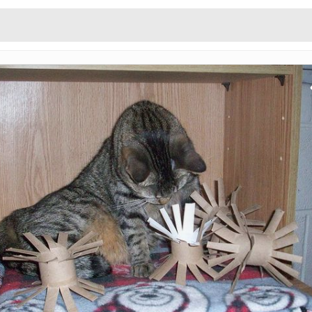
e Cat Toy from a Toilet Paper Tube
diy
냥
Dec 27. 2017