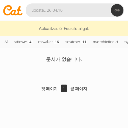
Actualització. Feu clic al gat.
All
cattower
catwalker
scratcher
macrobiotic diet
to
4
16
11
문서가 없습니다.
첫 페이지
1
끝 페이지