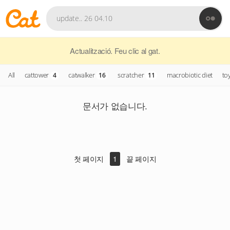
Actualització. Feu clic al gat.
All
cattower
catwalker
scratcher
macrobiotic diet
to
4
16
11
문서가 없습니다.
첫 페이지
1
끝 페이지