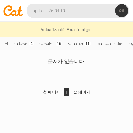
Actualització. Feu clic al gat.
All
cattower
catwalker
scratcher
macrobiotic diet
to
4
16
11
문서가 없습니다.
첫 페이지
1
끝 페이지